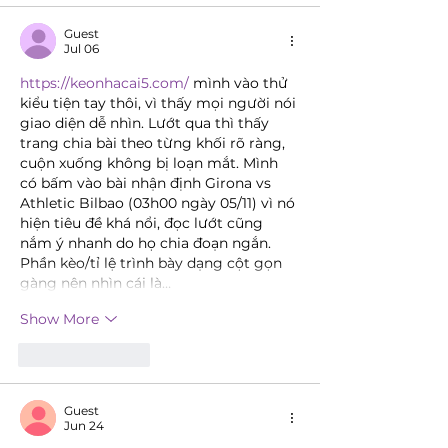
Guest
Jul 06
https://keonhacai5.com/
 mình vào thử 
kiểu tiện tay thôi, vì thấy mọi người nói 
giao diện dễ nhìn. Lướt qua thì thấy 
trang chia bài theo từng khối rõ ràng, 
cuộn xuống không bị loạn mắt. Mình 
có bấm vào bài nhận định Girona vs 
Athletic Bilbao (03h00 ngày 05/11) vì nó 
hiện tiêu đề khá nổi, đọc lướt cũng 
nắm ý nhanh do họ chia đoạn ngắn. 
Phần kèo/tỉ lệ trình bày dạng cột gọn 
gàng nên nhìn cái là…
Show More
Like
Reply
Guest
Jun 24