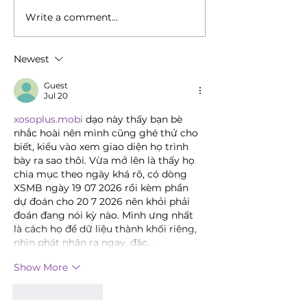
Write a comment...
Newest
Guest
Jul 20
xosoplus.mobi
 dạo này thấy bạn bè 
nhắc hoài nên mình cũng ghé thử cho 
biết, kiểu vào xem giao diện họ trình 
bày ra sao thôi. Vừa mở lên là thấy họ 
chia mục theo ngày khá rõ, có dòng 
XSMB ngày 19 07 2026 rồi kèm phần 
dự đoán cho 20 7 2026 nên khỏi phải 
đoán đang nói kỳ nào. Mình ưng nhất 
là cách họ để dữ liệu thành khối riêng, 
nhìn phát nhận ra ngay, đặc…
Show More
Like
Reply