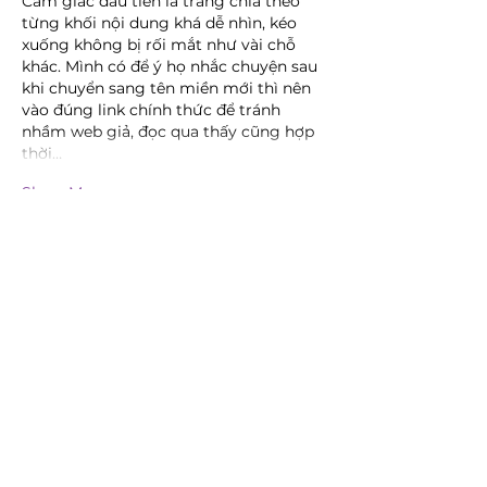
Cảm giác đầu tiên là trang chia theo 
từng khối nội dung khá dễ nhìn, kéo 
xuống không bị rối mắt như vài chỗ 
khác. Mình có để ý họ nhắc chuyện sau 
khi chuyển sang tên miền mới thì nên 
vào đúng link chính thức để tránh 
nhầm web giả, đọc qua thấy cũng hợp 
thời…
Show More
Like
Reply
Guest
May 29
QS88
 mình lướt thử vì thấy mọi người 
nhắc hoài, kiểu tò mò xem trang trông 
ra sao thôi. Ấn tượng ban đầu là giao 
diện khá thoáng, chữ không bị dồn cục 
nên đọc đỡ mệt. Mình chỉ kéo xuống 
xem phần giới thiệu “tổng quan” chứ 
không đào sâu, thấy họ nói hệ thống 